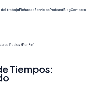
del trabajo
Fichadas
Servicios
Podcast
Blog
Contacto
dares Reales (Por Fin)
 de Tiempos:
do