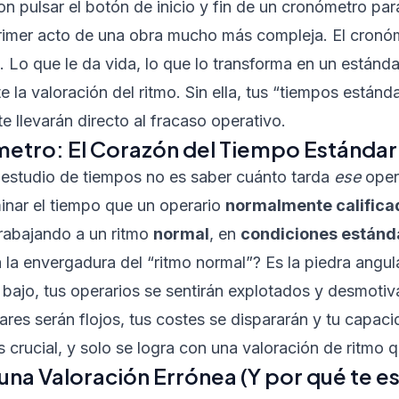
 pulsar el botón de inicio y fin de un cronómetro par
primer acto de una obra mucho más compleja. El cronó
 Lo que le da vida, lo que lo transforma en un estándar
 la valoración del ritmo. Sin ella, tus “tiempos están
 llevarán directo al fracaso operativo.
metro: El Corazón del Tiempo Estándar
 estudio de tiempos no es saber cuánto tarda
ese
oper
minar el tiempo que un operario
normalmente califica
 trabajando a un ritmo
normal
, en
condiciones estánd
 la envergadura del “ritmo normal”? Es la piedra angula
bajo, tus operarios se sentirán explotados y desmotiva
ares serán flojos, tus costes se dispararán y tu capac
es crucial, y solo se logra con una valoración de ritmo 
una Valoración Errónea (Y por qué te e