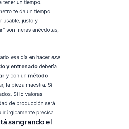
a tener un tiempo.
metro te da un tiempo
 usable, justo y
dar” son meras anécdotas,
ario
ese
día en hacer
esa
do y entrenado
debería
ar
y con un
método
r, la pieza maestra. Si
dos. Si lo valoras
idad de producción será
quirúrgicamente precisa.
stá sangrando el