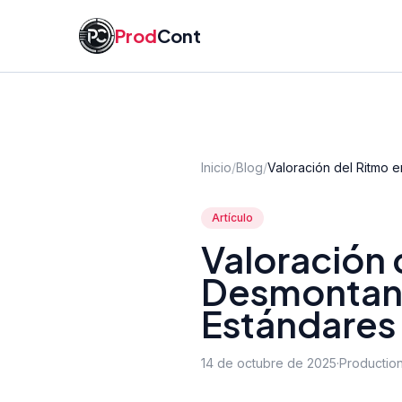
Saltar al contenido principal
Prod
Cont
Inicio
/
Blog
/
Valoración del Ritmo 
Artículo
Valoración 
Desmontand
Estándares 
14 de octubre de 2025
·
Production