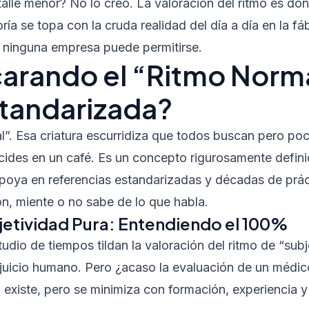
alle menor? No lo creo. La valoración del ritmo es do
ía se topa con la cruda realidad del día a día en la fáb
e ninguna empresa puede permitirse.
rando el “Ritmo Norma
standarizada?
l”. Esa criatura escurridiza que todos buscan pero p
cides en un café. Es un concepto rigurosamente definid
poya en referencias estandarizadas y décadas de prácti
ón, miente o no sabe de lo que habla.
bjetividad Pura: Entendiendo el 100%
dio de tiempos tildan la valoración del ritmo de “subjet
un juicio humano. Pero ¿acaso la evaluación de un médi
 existe, pero se minimiza con formación, experiencia y